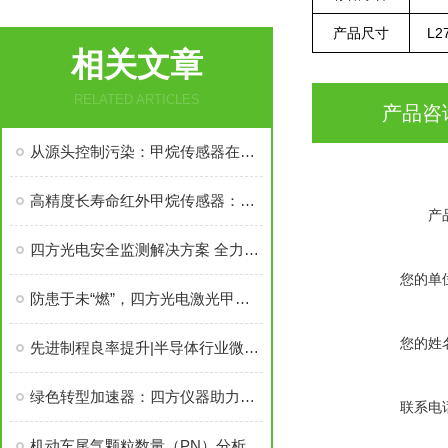
产品尺寸
L2
相关文章
RELATED ARTICLES
产品咨
从源头控制污染：甲烷传感器在油气回收中的应用
高精度长寿命红外甲烷传感器：守护家庭燃气安全
产
四方光电安全监测解决方案 全力守护城市生命线
您的单
防患于未“燃”，四方光电激光甲烷传感器助力燃气安全保障
您的姓
先进制程良率提升|半导体行业微量氧精准监测与控制
绿色转型加速器：四方仪器助力水泥、钢铁、电解铝行业迈向低碳未来
联系电
机动车尾气颗粒数量（PN）分析仪的法规技术要求与全系列产品解决方案