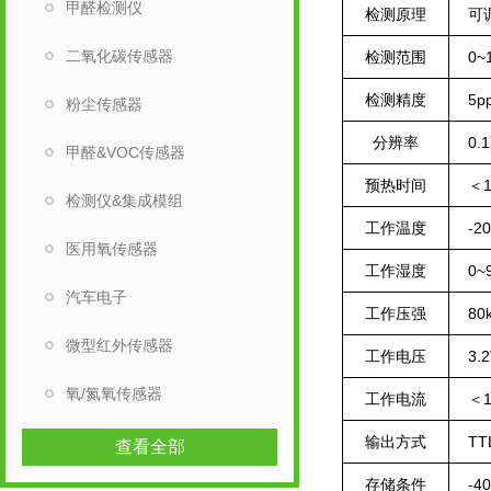
甲醛检测仪
检测原理
可
二氧化碳传感器
检测范围
0~
检测精度
5p
粉尘传感器
分辨率
0.
甲醛&VOC传感器
预热时间
＜1
检测仪&集成模组
工作温度
-2
医用氧传感器
工作湿度
0~
汽车电子
工作压强
80
微型红外传感器
工作电压
3.2
氧/氮氧传感器
工作电流
＜1
输出方式
TT
查看全部
存储条件
-4