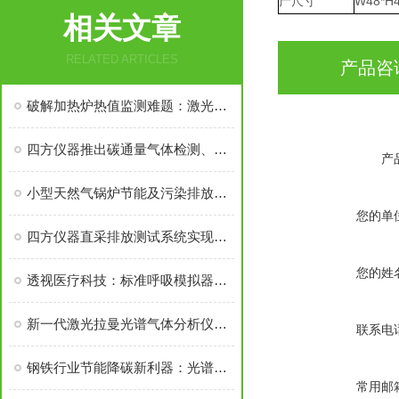
产尺寸
W48*H
相关文章
RELATED ARTICLES
产品咨
破解加热炉热值监测难题：激光拉曼技术赋能武钢轧钢厂煤气热值精准监测
四方仪器推出碳通量气体检测、发动机排放检测及燃气热值分析等气体分析仪器
产
小型天然气锅炉节能及污染排放监测技术方案
您的单
四方仪器直采排放测试系统实现重型车发动机法规测试国产化替代
您的姓
透视医疗科技：标准呼吸模拟器在肺功能仪校准中的关键作用
新一代激光拉曼光谱气体分析仪领航烯烃裂解气在线检测技术变革
联系电
钢铁行业节能降碳新利器：光谱技术在煤气热值分析中的应用
常用邮