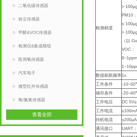
二氧化碳传感器
> 100
PM10
粉尘传感器
≤ 100μ
检测精度
> 100
甲醛&VOC传感器
（以 Go
检测仪&集成模组
VOC：
0~1pp
医用氧传感器
1~10p
汽车电子
数据刷新频率
1s
工作条件
-10~50
微型红外传感器
储存条件
-20~6
氧/氮氧传感器
工作电压
DC 5V
工作电流
≤100m
查看全部
待机电流
≤200
通讯接口
UART：