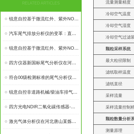
流量测量精度
RELATED ARTICLES
冷却空气温度
锐意自控基于微流红外、紫外NOX传感器、汽车尾气分析仪通过多省计量认证
冷却空气湿度
汽车尾气排放分析仪的变革：直测法替换转化炉法
冷却空气过滤
锐意自控基于微流红外、紫外NOX传感器的汽车尾气分析仪通过多省计量认证
颗粒采样系统
最大粒径限制
四方仪器新国标尾气分析仪在河南省批量投入市场
滤纸取样温度
符合00级检测标准的尾气分析仪如何应对“国六”标准？
滤纸直径
锐意自控非道路机械/柴油车排气烟度检测系统助力尾气环保执'法检测
采样流量
四方光电NDIR二氧化碳传感器-您的侦“碳”先锋已上线
采样流量控制
颗粒数量分析
激光气体分析仪在河北唐山某炼铁厂煤粉仓安全监测应用案例
测量原理