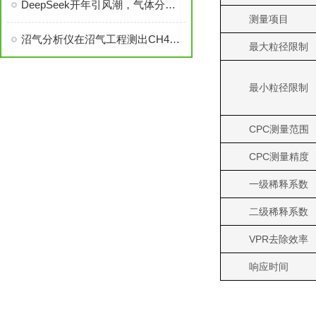
DeepSeek开年引风潮，气体分析行业即将迎来AI革命？
测量项目
沼气分析仪在沼气工程测出CH4浓度达94%的沼气！
最大粒径限制
最小粒径限制
CPC测量范围
CPC测量精度
一级稀释系数
二级稀释系数
VPR去除效率
响应时间