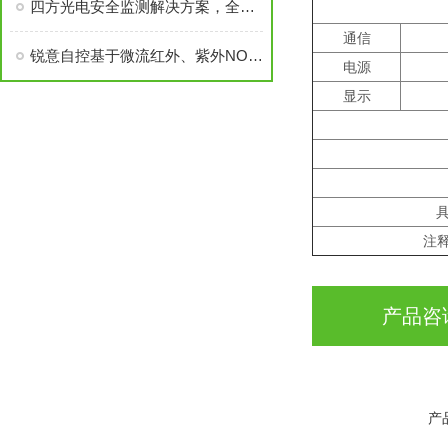
四方光电安全监测解决方案，全力守护城市生命线
通信
锐意自控基于微流红外、紫外NOX传感器、汽车尾气分析仪通过多省计量认证
电源
显示
注
产品咨
产