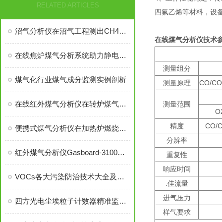
RELATED ARTICLES
四氟乙烯等材料，设
沼气分析仪在沼气工程测出CH4浓度达94%的沼气！
在线煤气分析仪
技术
在线焦炉煤气分析系统助力静电除尘工艺安全管理
测量组分
煤气化行业煤气成分监测实例剖析
测量原理
CO/CO
在线红外煤气分析仪在转炉煤气回收中的应用
测量范围
O
精度
CO/
便携式煤气分析仪在加热炉燃烧优化控制中的应用
分辨率
红外煤气分析仪Gasboard-3100在煤气混合站的应用
重复性
响应时间
VOCs各大污染防治技术大全及费用评估
.佳流量
进气压力
四方光电尘埃粒子计数器精准监测微粒污染，助力显示面板制程良率提升
样气要求