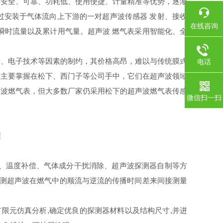
其安全、可靠、功耗低、使用便捷、计量精准等优势，逐渐
过安装于气体流向上下游的一对超声波传感器 发射、接收
在线咨询
瞬时流量以及累计用气量。超声波 燃气表采用智能化、全
片、电子技术等因素的制约，其价格高昂，难以与传统膜式
电话
术主要掌握在松下、西门子等公司手中，它们在超声波领域
声波燃气表，但大多数厂家仍采用松下的超声波燃气表传感
微信扫一扫
理、温度补偿、气体成分干扰消除、超声波探测器自制等方
，通过观测超声波在燃气中的顺流与逆流的传播时间差来间接测量
限元仿真分析,确定优良的探测器材料以及结构尺寸,并进