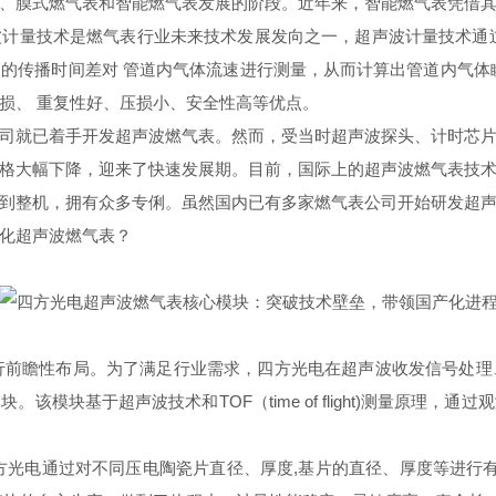
、膜式燃气表和智能燃气表发展的阶段。近年来，智能燃气表凭借
计量技术是燃气表行业未来技术发展发向之一，超声波计量技术通
的传播时间差对 管道内气体流速进行测量，从而计算出管道内气体
损、 重复性好、压损小、安全性高等优点。
司就已着手开发超声波燃气表。然而，受当时超声波探头、计时芯
格大幅下降，迎来了快速发展期。目前，国际上的超声波燃气表技
到整机，拥有众多专俐
。虽然国内已有多家燃气表公司开始研发超
化超声波燃气表？
进行前瞻性布局。为了满足行业需求，四方光电在超声波收发信号处
模块基于超声波技术和TOF（time of flight)测量原理
方光电通过对不同压电陶瓷片直径、厚度,基片的直径、厚度等进行有