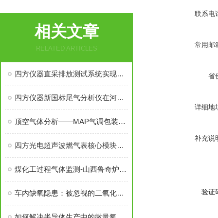
联系电
相关文章
常用邮
RELATED ARTICLES
四方仪器直采排放测试系统实现重型车发动机法规测试国产化替代
省
四方仪器新国标尾气分析仪在河南省批量投入市场
详细地
顶空气体分析——MAP气调包装技术持久保鲜的奥秘
补充说
四方光电超声波燃气表核心模块：突破技术壁垒，带领国产化进程
煤化工过程气体监测-山西鲁奇炉气化过程激光拉曼原位监测项目
验证
车内缺氧隐患：被忽视的二氧化碳浓度监测
如何解决半导体生产中的微量氧监测难题？——核心技术方案详解