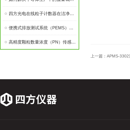
四方光电在线粒子计数器在洁净室的创新应用
便携式排放测试系统（PEMS）实现国产化替代——非道路移动机械法规测试应用
高精度颗粒数量浓度（PN）传感技术助力在用车尾气超细颗粒物排放控制
上一篇：
APMS-33