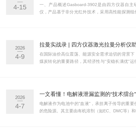
一、产品概述Gasboard-3902是由四方仪器自
4-15
仪，产品基于非分光红外技术，采用高性能探测组
内置恒温控制并集成精密信号提取处理等设计，整
蚀、响应快等特点。产品针对锂离子电池电解液泄
试电解液泄漏释放气体浓度，为电池检测服务提供
如何实现“不误报、不漏报”锂离子电池电解液泄
2026
目标气体并排除环境干扰。锂电池电解液中含有的碳.
在国际油价高位震荡、能源安全需求迫切的背景下
4-9
煤炭转化的重要路径，其经济性与“安稳长满优"
键。生产过程的精细化监控直接关系气化效率与油
技术的费托合成装置而言，出口气体成分的及时
率、油品收率与装置运行安全。鲁奇炉气化产生的
高焦油、高粉尘、高湿等特征，严苛的工况使传统
一文看懂！电解液泄漏监测的“技术擂台”
2026
塞、传感器污染、测量数据滞后或失真等严峻挑战，导
电解液作为电池中的"血液"，承担离子传导的重
4-7
的危险源。其主要由有机溶剂（如EC、DMC等）
引发多重风险：短路：泄漏的电解液在电池内部“
径，可能引发外部短路；腐蚀：锂盐（如LiPF₆）遇
气体（腐蚀、剧毒），损害设备甚至危害人员健康