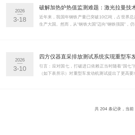
液易被点燃，并在热失控链式反应中成为"燃料队
2026
实时、精准地监测电解液泄漏，是遏制锂电池安...
近年来，我国年钢铁产量已突破10亿吨，占世界总
3-18
生产大国。然而，从“钢铁大国"迈向“钢铁强国"，
与设备升级。加热炉作为钢铁轧钢生产的核心热工
这一升级进程中的重要环节。在此背景下，武钢集
体分析技术，对加热炉煤气热值进行在线监测，显
在提质、节能、降耗等方面实现了多重突破。一、
2026
何离不开精准热值监测？加热炉的核心任务是将钢坯均
引言：应对国七，打破进口依赖正当时随着“国七
3-10
（如下表所示）对重型车发动机测试提出了更高要
备长期依赖进口，导致车企面临成本高昂、服务响
重挑战。打破这一“卡脖子"环节，已成为行业绿色
动机国六b与欧7标准I型试验排放限值差异对比一
技术解决方案四方仪器依托二十年技术积累，实现
共 204 条记录，当前 3
全链路自主研发，重磅推出Gasboard-9800...