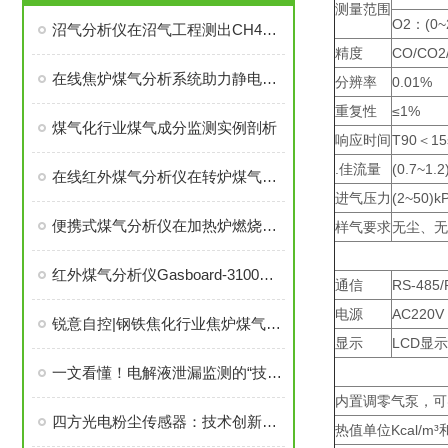
测量范围
O2：(0~
沼气分析仪在沼气工程测出CH4浓度达94%的沼气！
精度
CO/CO2
在线焦炉煤气分析系统助力静电除尘工艺安全管理
分辨率
0.01%
重复性
≤1%
煤气化行业煤气成分监测实例剖析
响应时间
T90＜15
.佳流量
(0.7~1.2
在线红外煤气分析仪在转炉煤气回收中的应用
进气压力
(2~50)k
便携式煤气分析仪在加热炉燃烧优化控制中的应用
样气要求
无尘、无
红外煤气分析仪Gasboard-3100在煤气混合站的应用
通信
RS-485/
电源
AC220V
锐意自控|钢铁焦化行业焦炉煤气利用技术及红外烟气分析仪器介绍
显示
LCD显示
一文看懂！电解液泄漏监测的“技术擂台”
内置调零气泵，可
四方光电粉尘传感器：技术创新，助力全球市场发展
热值单位Kcal/m³