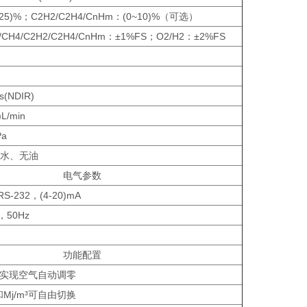
25)%；C2H2/C2H4/CnHm：(0~10)%（可选）
/CH4/C2H2/C2H4/CnHm：±1%FS；O2/H2：±2%FS
s(NDIR)
)L/min
Pa
水、无油
电气参数
RS-232，(4-20)mA
，50Hz
功能配置
实现空气自动调零
和Mj/m³可自由切换