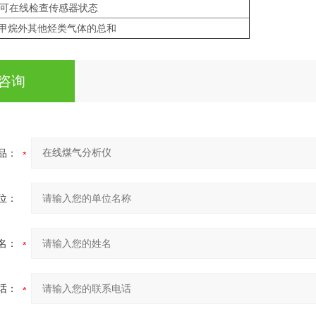
可在线检查传感器状态
除甲烷外其他烃类气体的总和
咨询
品：
位：
名：
话：