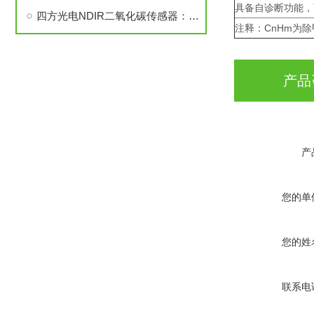
具备自诊断功能，
四方光电NDIR二氧化碳传感器：您的侦“碳”先锋已上线
注释：CnHm为
产品
产
您的单
您的姓
联系电