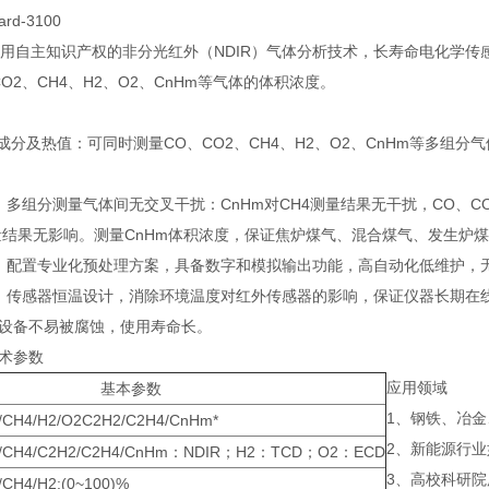
d-3100
3100采用自主知识产权的非分光红外（NDIR）气体分析技术，长寿命电
O2、CH4、H2、O2、CnHm等气体的体积浓度。
体成分及热值：可同时测量CO、CO2、CH4、H2、O2、CnHm等多
：多组分测量气体间无交叉干扰：CnHm对CH4测量结果无干扰，CO、C
量结果无影响。测量CnHm体积浓度，保证焦炉煤气、混合煤气、发生炉
：配置专业化预处理方案，具备数字和模拟输出功能，高自动化低维护，
：传感器恒温设计，消除环境温度对红外传感器的影响，保证仪器长期在
设备不易被腐蚀，使用寿命长。
术参数
应用领域
基本参数
1、钢铁、冶
/CH4/H2/O2C2H2/C2H4/CnHm*
2、新能源行
/CH4/C2H2/C2H4/CnHm：NDIR；H2：TCD；O2：ECD
3、高校科研
CH4/H2:(0~100)%