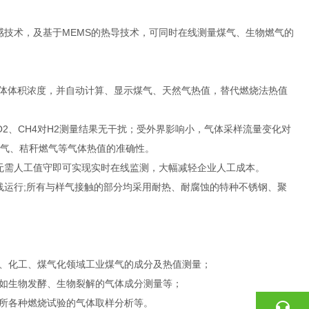
化学传感技术，及基于MEMS的热导技术，可同时在线测量煤气、生物燃气的
组分气体体积浓度，并自动计算、显示煤气、天然气热值，替代燃烧法热值
O2、CH4对H2测量结果无干扰；受外界影响小，气体采样流量变化对
煤气、秸秆燃气等气体热值的准确性。
无需人工值守即可实现实时在线监测，大幅减轻企业人工成本。
线运行;所有与样气接触的部分均采用耐热、耐腐蚀的特种不锈钢、聚
金、化工、煤气化领域工业煤气的成分及热值测量；
业如生物发酵、生物裂解的气体成分测量等；
院所各种燃烧试验的气体取样分析等。