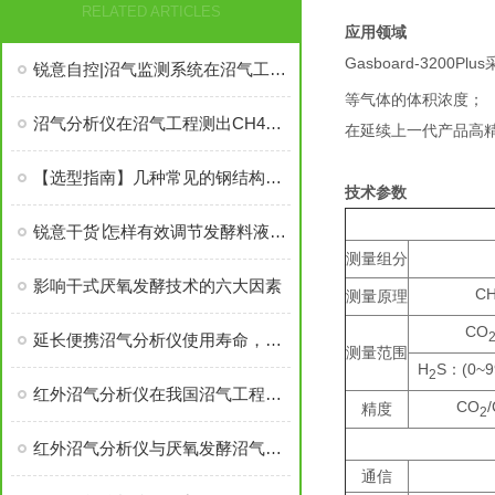
RELATED ARTICLES
应用领域
Gasboard-32
锐意自控|沼气监测系统在沼气工程中的应用
等气体的体积浓度；
沼气分析仪在沼气工程测出CH4浓度达94%的沼气！
在延续上一代产品高
【选型指南】几种常见的钢结构发酵罐与软体沼气池汇总
技术参数
锐意干货∣怎样有效调节发酵料液pH值？
测量组分
影响干式厌氧发酵技术的六大因素
C
测量原理
CO
延长便携沼气分析仪使用寿命，这样维护就对了！
测量范围
H
S：(0~
2
红外沼气分析仪在我国沼气工程中的应用
CO
精度
2
红外沼气分析仪与厌氧发酵沼气产量计算
通信