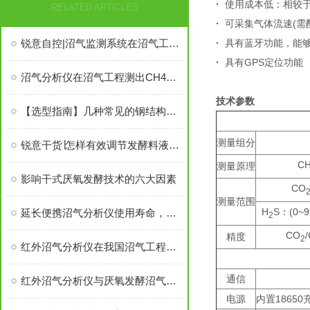
·
使用成本低：相较
RELATED ARTICLES
·
可采集气体流速(需
·
具有蓝牙功能，能够
锐意自控|沼气监测系统在沼气工程中的应用
·
具有GPS定位功能
沼气分析仪在沼气工程测出CH4浓度达94%的沼气！
技术参数
【选型指南】几种常见的钢结构发酵罐与软体沼气池汇总
测量组分
锐意干货∣怎样有效调节发酵料液pH值？
C
测量原理
影响干式厌氧发酵技术的六大因素
CO
测量范围
H
S：(0~
延长便携沼气分析仪使用寿命，这样维护就对了！
2
CO
精度
2
红外沼气分析仪在我国沼气工程中的应用
通信
红外沼气分析仪与厌氧发酵沼气产量计算
电源
内置1865