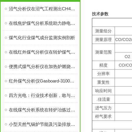
沼气分析仪在沼气工程测出CH4浓度达94%的沼气！
技术参数
在线焦炉煤气分析系统助力静电除尘工艺安全管理
测量组分
煤气化行业煤气成分监测实例剖析
测量原理
CO/CO2
在线红外煤气分析仪在转炉煤气回收中的应用
测量范围
O2
精度
CO/CO
便携式煤气分析仪在加热炉燃烧优化控制中的应用
分辨率
红外煤气分析仪Gasboard-3100在煤气混合站的应用
重复性
响应时间
四方光电：行业技术创新，敢与同行竞技
.佳流量
进气压力
在线煤气分析系统在转炉冶炼过程中常见故障及解决方法
样气要求
小型天然气锅炉节能及污染排放监测技术方案