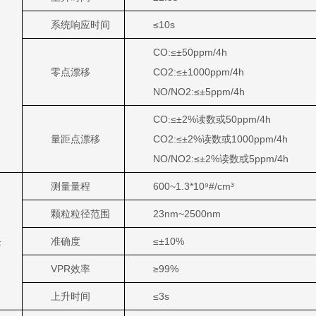
系统响应时间
≤10s
CO:≤±50ppm/4h
零点漂移
CO2:≤±1000ppm/4h
NO/NO2:≤±5ppm/4h
CO:≤±2%读数或50ppm/4h
量距点漂移
CO2:≤±2%读数或1000ppm/4h
NO/NO2:≤±2%读数或5ppm/4h
测量量程
600~1.3*10⁹#/cm³
颗粒粒径范围
23nm~2500nm
块
准确度
≤±10%
VPR效率
≥99%
上升时间
≤3s