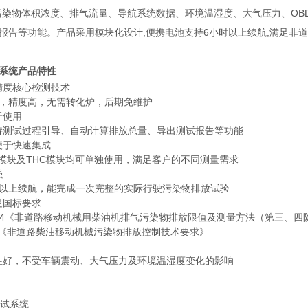
体污染物体积浓度、排气流量、导航系统数据、环境温湿度、大气压力、OBD
报告等功能。产品采用模块化设计,便携电池支持6小时以上续航,满足非
系统
产品特性
精度核心检测技术
2，精度高，无需转化炉，后期免维护
于使用
持测试过程引导、自动计算排放总量、导出测试报告等功能
便于快速集成
N模块及THC模块均可单独使用，满足客户的不同测量需求
强
时以上续航，能完成一次完整的实际行驶污染物排放试验
足国标要求
1-2014《非道路移动机械用柴油机排气污染物排放限值及测量方法（第三、
2020《非道路柴油移动机械污染物排放控制技术要求》
性好，不受车辆震动、大气压力及环境温湿度变化的影响