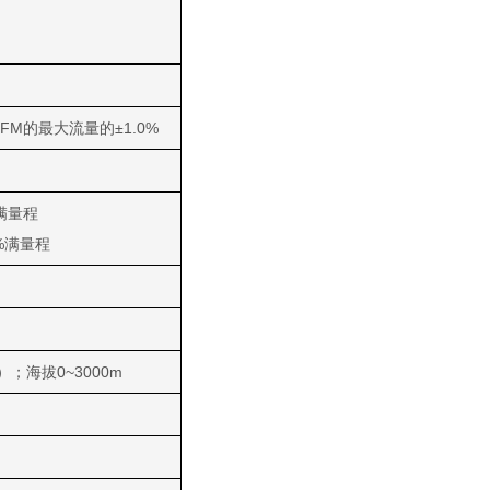
FM的最大流量的±1.0%
%满量程
≤1%满量程
）；海拔0~3000m