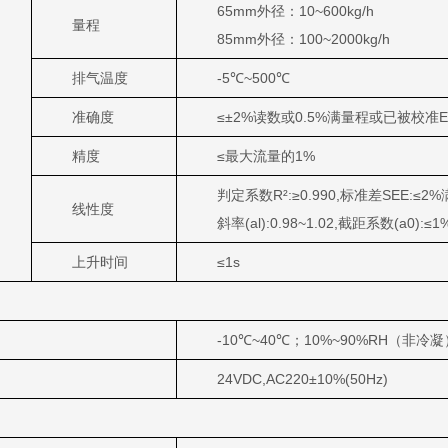
65mm外径：10~600kg/h
量程
85mm外径：100~2000kg/h
排气温度
-5℃~500℃
准确度
≤±2%读数或0.5%满量程或已被校准E
精度
≤最大流量的1%
判定系数R²:≥0.990,标准差SEE:≤2
线性度
斜率(al):0.98~1.02,截距系数(a0):
上升时间
≤1s
-10℃~40℃；10%~90%RH（非冷凝
24VDC,AC220±10%(50Hz)