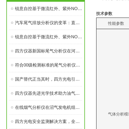
锐意自控基于微流红外、紫外NOX传感器、汽车尾气分析仪通过多省计量认证
技术参数
汽车尾气排放分析仪的变革：直测法替换转化炉法
性能参数
锐意自控基于微流红外、紫外NOX传感器的汽车尾气分析仪通过多省计量认证
四方仪器新国标尾气分析仪在河南省批量投入市场
符合00级检测标准的尾气分析仪如何应对“国六”标准？
国产替代正当其时，四方光电引领柴油发动机氮氧传感器技术突破
四方仪器先进光学技术助力油气行业甲烷排放高精度监测
在线烟气分析仪在沼气发电机组尾气排放监测中的应用
气体分析模
四方光电安全监测解决方案，全力守护城市生命线