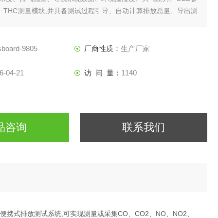
N、THC测量模块,并具备测试过程引导、自动计算排放总量、导出测
产品满足非道路移动机械的车载排放检测要求
board-9805
厂商性质：
生产厂家
6-04-21
访 问 量：
1140
品咨询
联系我们
发的便携式排放测试系统,可实现测量或采集CO、CO2、NO、NO2、