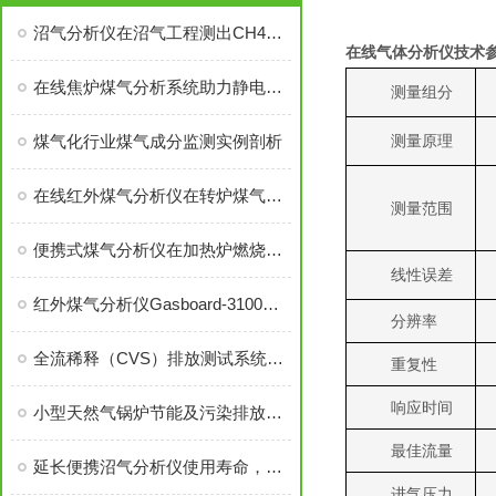
沼气分析仪在沼气工程测出CH4浓度达94%的沼气！
在线气体分析
仪技术
在线焦炉煤气分析系统助力静电除尘工艺安全管理
测量组分
煤气化行业煤气成分监测实例剖析
测量原理
在线红外煤气分析仪在转炉煤气回收中的应用
测量范围
便携式煤气分析仪在加热炉燃烧优化控制中的应用
线性误差
红外煤气分析仪Gasboard-3100在煤气混合站的应用
分辨率
全流稀释（CVS）排放测试系统实现国产化替代——轻型车法规测试应用
重复性
响应时间
小型天然气锅炉节能及污染排放监测技术方案
最佳流量
延长便携沼气分析仪使用寿命，这样维护就对了！
进气压力