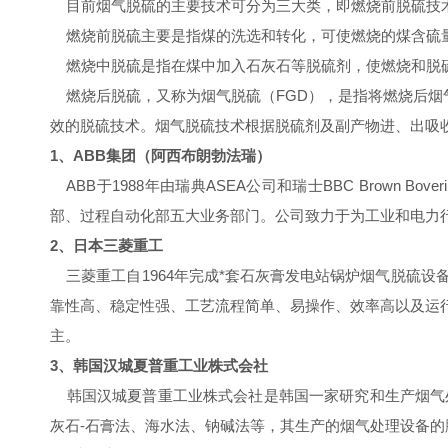
目前烟气脱硫的主要技术可分为三大类，即燃烧前脱硫技
燃烧前脱硫主要是指煤的洗选和转化，可使燃烧的煤含硫量
燃烧中脱硫是指在煤中加入石灰石等脱硫剂，使燃烧和脱硫
燃烧后脱硫，又称为烟气脱硫（FGD），是指将燃烧后烟气中
效的脱硫技术。烟气脱硫技术根据脱硫剂及副产物进、出吸
1、ABB集团（阿西布朗勃法瑞）
ABB于1988年由瑞典ASEA公司和瑞士BBC Brow
部、过程自动化部五大业务部门。公司致力于为工业和电力
2、日本三菱重工
三菱重工自1964年完成*套石灰膏发电站锅炉烟气脱硫设
靠性高、稳定性强、工艺流程简单、易操作、效率高以及运
主。
3、韩国汉城夏普重工业株式会社
韩国汉城夏普重工业株式会社是韩国一家研究和生产烟气处
灰石-石膏法、海水法、钠碱法等，其生产的烟气处理设备的脱