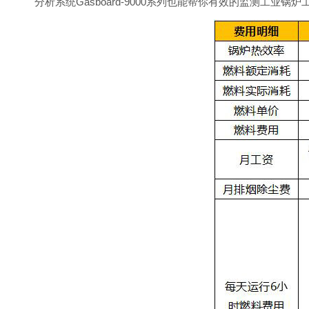
分析系统Gasboard-9000系列也能帮你有效的监测工业