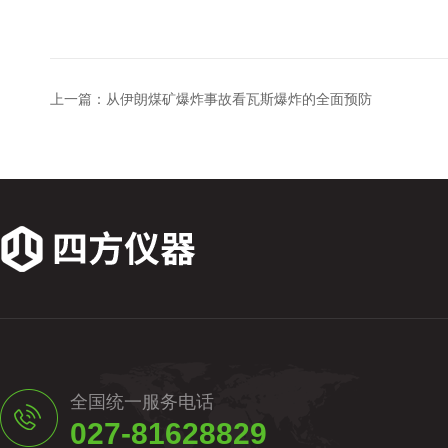
上一篇：
从伊朗煤矿爆炸事故看瓦斯爆炸的全面预防
全国统一服务电话
027-81628829