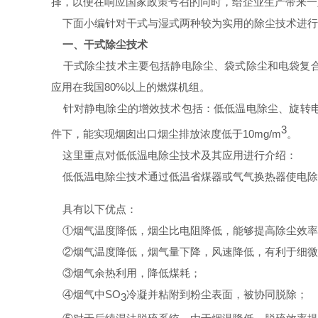
择
，以便在响应国家政策号召的同时，给企业生产带来一
下面小编针对干式与湿式两种较为实用的除尘技术进行
一、干式除尘技术
干式除尘技术主要包括静电除尘、袋式除尘和电袋复合
应用在我国
80%
以上的燃煤机组。
针对静电除尘的增效技术包括：
低低温电除尘、旋转
3
件下，能实现烟囱出口烟尘排放浓度低于
10mg/m
。
这里重点对低低温电除尘技术及其应用进行介绍：
低低温电除尘技术通过低温省煤器或气气换热器使电除
具有以下优点：
①烟气温度降低，烟尘比电阻降低，能够提高除尘效率
②烟气温度降低，烟气量下降，风速降低，有利于细微
③烟气余热利用，降低煤耗；
④烟气中
SO
冷凝并粘附到粉尘表面，被协同脱除；
3