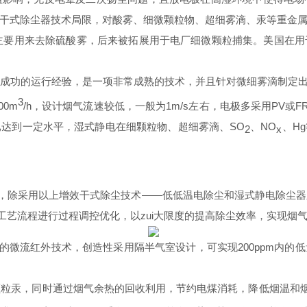
干式除尘器技术局限，对酸雾、细微颗粒物、超细雾滴、汞等重金
主要用来去除硫酸雾，后来被拓展用于电厂细微颗粒捕集。美国在用
成功的运行经验，是一项非常成熟的技术，并且针对微细雾滴制定
3
00m
/h
，设计烟气流速较低，一般为
1m/s
左右，电极多采用
PV
或
F
已达到一定水平，湿式静电在细颗粒物、超细雾滴、
SO
、
NO
、
Hg
2
x
，除采用
以上增效干式除尘技术
——低低温电除尘和湿式静电除尘器
个烟气除尘工艺流程进行过程调控优化，以zui大限度的提高除尘效率，实现
的微流红外技术，创造性
采用隔半气室设计，可
实现
200ppm
内的低
颗粒汞，同时通过烟气余热的回收利用，节约电煤消耗，降低烟温和