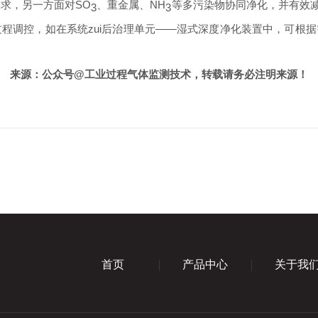
要求，另一方面对
SO
、重金属、
NH
等多污染物协同净化，并有效
3
3
过程调控，如在系统zui后治理单元——湿式深度净化装置中，可根
来源：公众号
@工业过程气体监测技术，转载请务必注明来源！
首页
产品中心
关于我