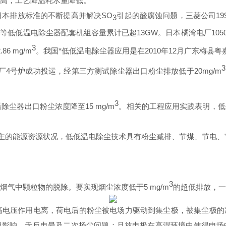
高，工艺降温耗水量降低。
本排放标准的不断提高并解决
SO
引起的酸腐蚀问题，三菱公司
19
3
立等低低温电除尘器配套机组容量累计已超
13GW
。日本橘湾电厂
10
3
2.86 mg/m
。我国*低低温电除尘器应用是在
2010
年
12
月广东梅县粤
3
厂
4
号炉成功投运，经第三方测试除尘器出口粉尘排放低于
20mg/m
3
后除尘器出口粉尘浓度降至
15 mg/m
。相关的工程应用实践表明，低
为主的能源资源状况，低低温电除尘技术具有粉尘减排、节煤、节电、
3
烟气中颗粒物的脱除。要实现烟尘浓度低于
5 mg/m
的超低排放，一
高电压作用电离，荷电后的粉尘被电场力驱动到集尘极，被集尘极的
阻影响，无反电晕及二次扬尘问题
；
且放电极在高湿环境中使得电场