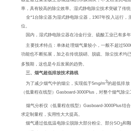
率，具有较高的除尘效率。湿式静电除尘技术突破了传统
全*
1
台除尘器为湿式静电除尘器，
1907
年投入运行，
位。
国内，湿式静电除尘器在冶金行业、硫酸工业已有多年
主要技术特点
：
单体处理烟气量较小，一般不超过
500
功能也不断拓展，加之在传统脱硝、脱硫、除尘技术均
多预期，这也是今后发展的趋势。
三、烟气超低排放技术路线
3
为了减少烟气中的烟尘，实现低于
5mg/m
的超低排放
（低量程在线型）Gasboard-3000Plus，对整
烟气分析仪（低量程在线型）Gasboard-3000Plus
结合
求定制量程，实用性大大提高。
烟气通过低低温电除尘脱除大部分粉尘、部分
SO
和
3