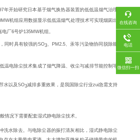
97
年开始研究日本基于烟气换热器装置的低低温烟气治理
50MW
机组应用数据显示低低温烟气处理技术可实现烟囱出
在线咨询
嘉电厂
6
号炉
135MW
机组。
，同时具有较强的
SO
、
PM2.5
、汞等污染物协同脱除能
3
电话
低温电除尘技术集成了烟气降温、收尘与减排节能控制等
微信扫一扫
节水以及
SO
减排多重效果，是我国除尘行业zui急需支持
3
般情况下需要配套湿式静电除尘技术。
冲洗水除去。与电除尘器的振打清灰相比，湿式静电除尘
中存在大量带电雾滴，大大增加亚微米粒子碰撞带电的机