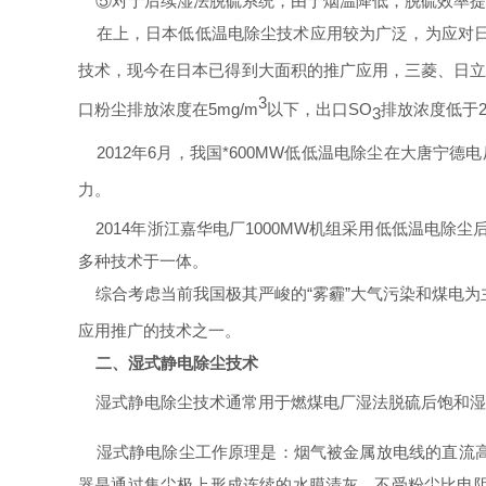
⑤对于后续湿法脱硫系统，由于烟温降低，脱硫效率提
在上，日本低低温电除尘技术应用较为广泛，为应对日
技术，现今在日本已得到大面积的推广应用，三菱、日
3
口粉尘排放浓度在
5mg/m
以下，出口
SO
排放浓度低于
3
2012
年
6
月，我国*
600MW
低低温电除尘在大唐宁德电
力。
2014
年浙江嘉华电厂
1000MW
机组采用低低温电除尘
多种技术于一体。
综合考虑当前我国极其严峻的
“雾霾”大气污染和煤电
应用推广的技术之一。
二、湿式静电除尘技术
湿式静电除尘技术通常用于燃煤电厂湿法脱硫后饱和湿
湿式静电除尘工作原理是
：
烟气被金属放电线的直流
器是通过集尘极上形成连续的水膜清灰，不受粉尘比电