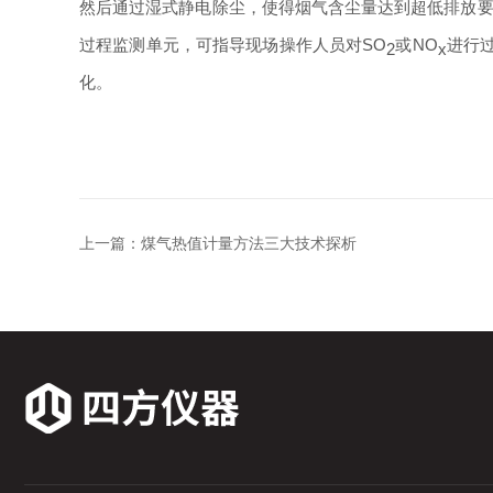
然后通过湿式静电除尘，使得烟气含尘量达到超低排放
过程监测单元，可指导现场操作人员
对
SO
或
NO
进行
2
x
化。
上一篇：
煤气热值计量方法三大技术探析