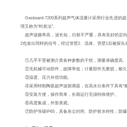
Gasboard-7200系列超声气体流量计采用行业
理又称为“时差法”。
超声波频率高，波长短，衍射不严重，具有良好的定向
2也发出同样的信号，经过管壁2、流体、管壁1后被探
①几乎不受被测介质各种参数的干扰，测量准确度高、
②无机械可动部件，故障率低；计量部件无磨损，耐久
③温度、压力补偿功能。
④采用特制陶瓷超声波探测器，在高水分条件下具有*
⑤安装方便，操作简单，长期运行无须特殊维护。
⑥高度集成，外形美观。
⑦防护等级IP65，具备灰尘封闭、防护射水特性；防爆等