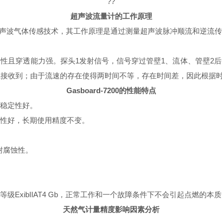
?
?
超声波流量计的工作原理
先进的超声波气体传感技术，其工作原理是通过测量超声波脉冲顺流和逆
性且穿透能力强。探头
1发射信号，信号穿过管壁1、流体、管壁2
头1接收到；由于流速的存在使得两时间不等，存在时间差，因此根据
Gasboard-7200的性能特点
稳定性好。
性好，长期使用精度不变。
耐腐蚀性。
级ExibIIAT4 Gb，正常工作和一个故障条件下不会引起点燃的本
天然气计量精度影响因素分析