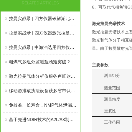
RELATED ARTICLES
6、可取代气相色谱G
拉曼实战录 | 四方仪器破解湖北生物质发电企业的合成气监测困局
激光拉曼光谱技术
激光拉曼光谱技术是
拉曼实战录 | 四方仪器激光拉曼分析仪助力煤制油工艺精准调控
激光和气体分子相互
拉曼实战录 | 中海油选用四方仪器激光拉曼分析仪实现进口替代
量。由于拉曼散射光
粗煤气多组分监测瓶颈难突破？激光拉曼气体分析仪助力煤气化提质增效
主要参数
测量组分
激光拉曼气体分析仪服务卢旺达生物燃气(Bio-Mathane)项目
测量范围
移动源排放执法设备获多省市认可，四方仪器助力蓝天保卫战
测量精度
免校准、长寿命，NMP气体泄漏报警器开启高效安全新时代
重复性
基于先进NDIR技术的A2L/A3制冷剂泄漏监测传感器
工作范围