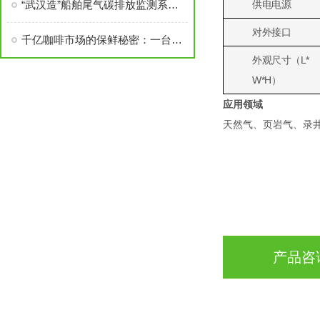
“武汉造”船舶尾气碳排放监测系统助力船东/船公司打响“绿色”改装攻坚战
供电电源
对外接口
千亿咖啡市场的保鲜秘密：一台仪器守住风味底线
外观尺寸（L*
W*H）
应用领域
天然气、页岩气、录
产品咨